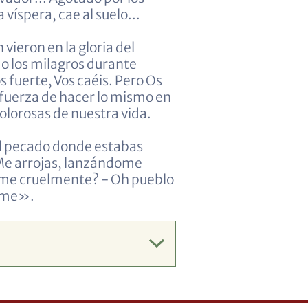
víspera, cae al suelo...
 vieron en la gloria del
do los milagros durante
s fuerte, Vos caéis. Pero Os
 fuerza de hacer lo mismo en
dolorosas de nuestra vida.
l pecado donde estabas
 Me arrojas, lanzándome
ome cruelmente? - Oh pueblo
deme».