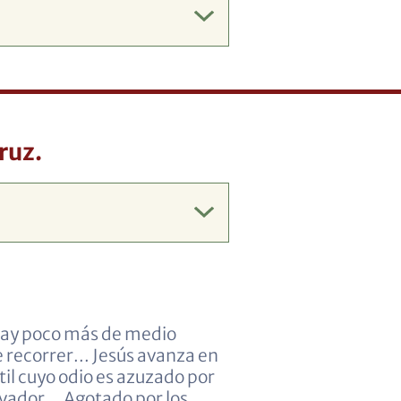
ruz.
 hay poco más de medio
e recorrer... Jesús avanza en
l cuyo odio es azuzado por
lvador... Agotado por los