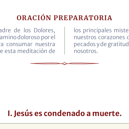
ORACIÓN PREPARATORIA
dre de los Dolores,
 Vuestra Pasión llene
camino doloroso por el
punción por nuestros
ra consumar nuestra
estro gran amor hacia
ue esta meditación de
nosotros.
I. Jesús es condenado a muerte.