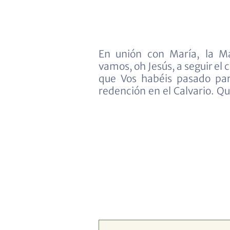
En unión con María, la Ma
los principales misterios de
vamos, oh Jesús, a seguir el 
nuestros corazones de com
que Vos habéis pasado pa
pecados y de gratitud por Vu
redención en el Calvario. Q