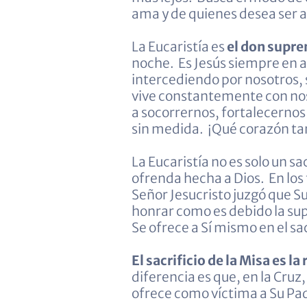
ama y de quienes desea ser a
La Eucaristía es
el don supr
noche. Es Jesús siempre en 
intercediendo por nosotros, 
vive constantemente con nos
a socorrernos, fortalecerno
sin medida. ¡Qué corazón ta
La Eucaristía no es solo un 
ofrenda hecha a Dios. En los
Señor Jesucristo juzgó que S
honrar como es debido la sup
Se ofrece a Sí mismo en el sac
El sacrificio de la Misa es l
diferencia es que, en la Cru
ofrece como víctima a Su Pa