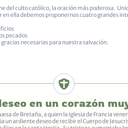
e del culto católico, la oración más poderosa. Uni
par en ella debemos proponernos cuatro grandes in
ficios
ros pecados
 gracias necesarias para nuestra salvación.
deseo en un corazón mu
esa de Bretaña, a quien la Iglesia de Francia ven
a un ardiente deseo de recibir el Cuerpo de Jesucr
os fijos en la santa Hostia. Su tristeza aumentaba lo