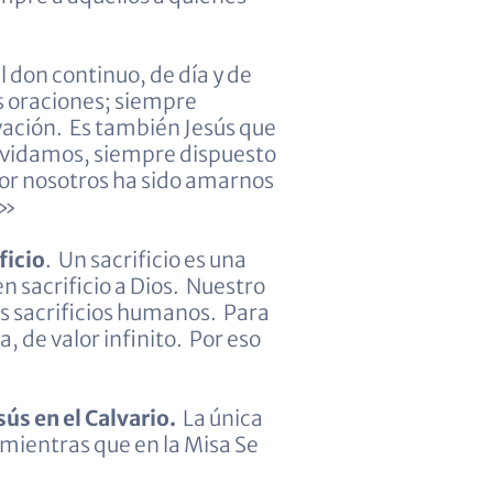
el don continuo, de día y de
s oraciones; siempre
vación. Es también Jesús que
olvidamos, siempre dispuesto
por nosotros ha sido amarnos
!»
ficio
. Un sacrificio es una
n sacrificio a Dios. Nuestro
os sacrificios humanos. Para
 de valor infinito. Por eso
sús en el Calvario.
La única
 mientras que en la Misa Se