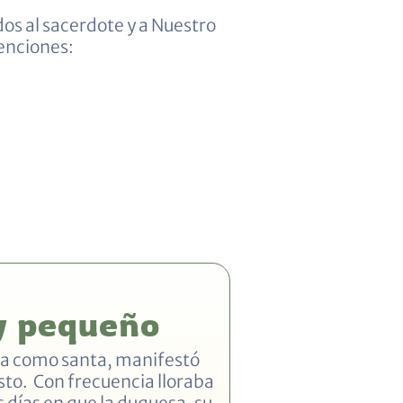
dos al sacerdote y a Nuestro
tenciones:
y pequeño
era como santa, manifestó
isto. Con frecuencia lloraba
s días en que la duquesa, su