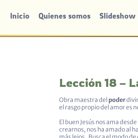
Inicio
Quienes somos
Slideshow
Lección 18 – 
Obra maestra del
poder
divi
el rasgo propio del amor es 
El buen Jesús nos ama desde 
crearnos, nos ha amado al ha
más lejos. Busca el modo de 