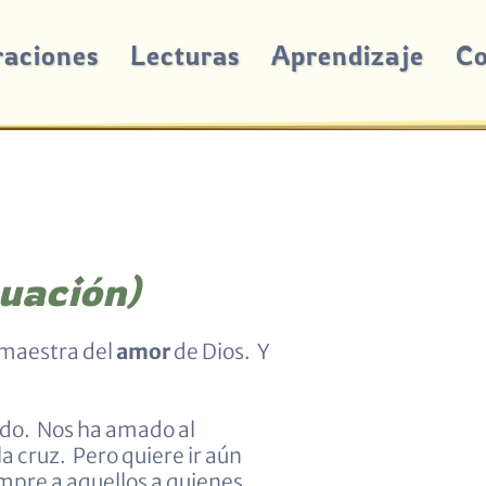
raciones
Lecturas
Aprendizaje
Co
nuación)
 maestra del
amor
de Dios. Y
ndo. Nos ha amado al
a cruz. Pero quiere ir aún
empre a aquellos a quienes