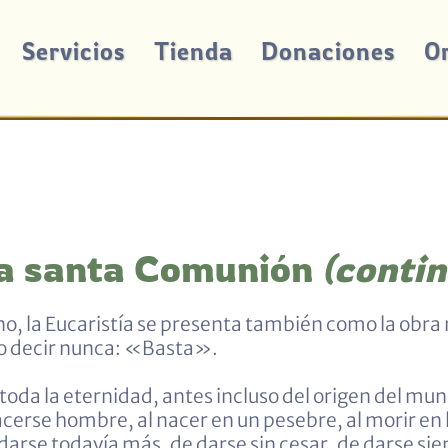
Servicios
Tienda
Donaciones
O
La santa Comunión
(conti
no, la Eucaristía se presenta también como la obra
no decir nunca: «Basta».
toda la eternidad, antes incluso del origen del mu
cerse hombre, al nacer en un pesebre, al morir en l
darse todavía más, de darse sin cesar, de darse si