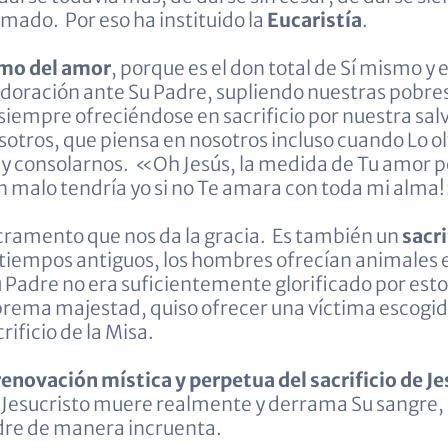
mado. Por eso ha instituido la
Eucaristía
.
emo del amor
, porque es el don total de Sí mismo y 
adoración ante Su Padre, supliendo nuestras pobre
siempre ofreciéndose en sacrificio por nuestra sal
otros, que piensa en nosotros incluso cuando Lo 
s y consolarnos. «Oh Jesús, la medida de Tu amor 
n malo tendría yo si no Te amara con toda mi alma
sacramento que nos da la gracia. Es también un
sacri
 tiempos antiguos, los hombres ofrecían animales e
u Padre no era suficientemente glorificado por est
rema majestad, quiso ofrecer una víctima escogida,
rificio de la Misa.
a renovación mística y perpetua del sacrificio de Je
z, Jesucristo muere realmente y derrama Su sangre,
dre de manera incruenta.