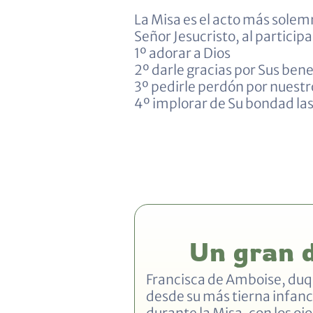
La Misa es el acto más solemn
Señor Jesucristo, al partici
1º adorar a Dios
2º darle gracias por Sus bene
3º pedirle perdón por nuest
4º implorar de Su bondad las
Un gran 
Francisca de Amboise, duqu
desde su más tierna infanci
durante la Misa, con los oj