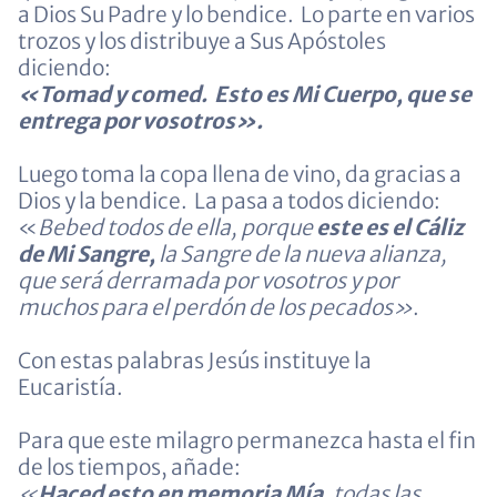
a Dios Su Padre y lo bendice. Lo parte en varios
trozos y los distribuye a Sus Apóstoles
diciendo:
«Tomad y comed. Esto es Mi Cuerpo, que se
entrega por vosotros».
Luego toma la copa llena de vino, da gracias a
Dios y la bendice. La pasa a todos diciendo:
«
Bebed todos de ella, porque
este es el Cáliz
de Mi Sangre,
la Sangre de la nueva alianza,
que será derramada por vosotros y por
muchos para el perdón de los pecados»
.
Con estas palabras Jesús instituye la
Eucaristía.
Para que este milagro permanezca hasta el fin
de los tiempos, añade:
«
Haced esto en memoria Mía,
todas las