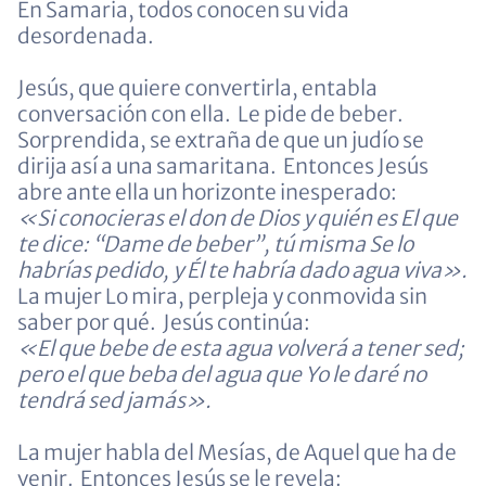
En Samaria, todos conocen su vida
desordenada.
Jesús, que quiere convertirla, entabla
conversación con ella. Le pide de beber.
Sorprendida, se extraña de que un judío se
dirija así a una samaritana. Entonces Jesús
abre ante ella un horizonte inesperado:
«Si conocieras el don de Dios y quién es El que
te dice: “Dame de beber”, tú misma Se lo
habrías pedido, y Él te habría dado agua viva».
La mujer Lo mira, perpleja y conmovida sin
saber por qué. Jesús continúa:
«El que bebe de esta agua volverá a tener sed;
pero el que beba del agua que Yo le daré no
tendrá sed jamás».
La mujer habla del Mesías, de Aquel que ha de
venir. Entonces Jesús se le revela: