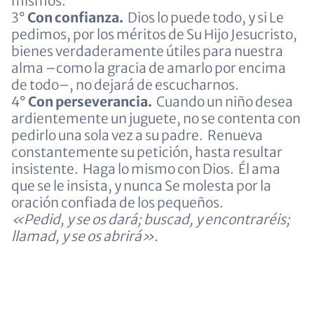
mismos.
3°
Con confianza.
Dios lo puede todo, y si Le
pedimos, por los méritos de Su Hijo Jesucristo,
bienes verdaderamente útiles para nuestra
alma –como la gracia de amarlo por encima
de todo–, no dejará de escucharnos.
4°
Con perseverancia.
Cuando un niño desea
ardientemente un juguete, no se contenta con
pedirlo una sola vez a su padre. Renueva
constantemente su petición, hasta resultar
insistente. Haga lo mismo con Dios. Él ama
que se le insista, y nunca Se molesta por la
oración confiada de los pequeños.
«Pedid, y se os dará; buscad, y encontraréis;
llamad, y se os abrirá».