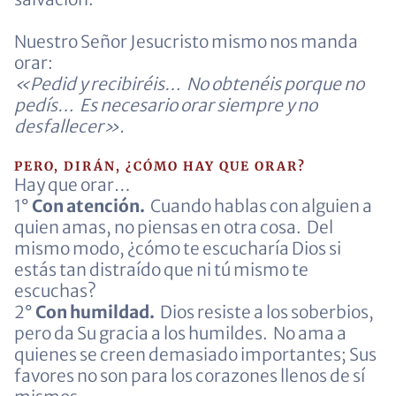
Nuestro Señor Jesucristo mismo nos manda
orar:
«Pedid y recibiréis… No obtenéis porque no
pedís… Es necesario orar siempre y no
desfallecer».
PERO, DIRÁN, ¿CÓMO HAY QUE ORAR?
Hay que orar…
1°
Con atención.
Cuando hablas con alguien a
quien amas, no piensas en otra cosa. Del
mismo modo, ¿cómo te escucharía Dios si
estás tan distraído que ni tú mismo te
escuchas?
2°
Con humildad.
Dios resiste a los soberbios,
pero da Su gracia a los humildes. No ama a
quienes se creen demasiado importantes; Sus
favores no son para los corazones llenos de sí