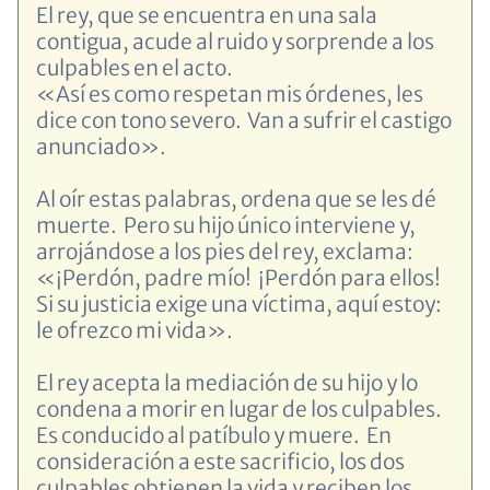
El rey, que se encuentra en una sala
contigua, acude al ruido y sorprende a los
culpables en el acto.
«Así es como respetan mis órdenes, les
dice con tono severo. Van a sufrir el castigo
anunciado».
Al oír estas palabras, ordena que se les dé
muerte. Pero su hijo único interviene y,
arrojándose a los pies del rey, exclama:
«¡Perdón, padre mío! ¡Perdón para ellos!
Si su justicia exige una víctima, aquí estoy:
le ofrezco mi vida».
El rey acepta la mediación de su hijo y lo
condena a morir en lugar de los culpables.
Es conducido al patíbulo y muere. En
consideración a este sacrificio, los dos
culpables obtienen la vida y reciben los