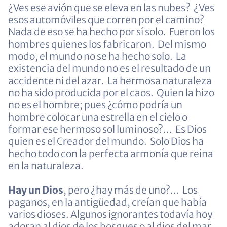
¿Ves ese avión que se eleva en las nubes? ¿Ves
esos automóviles que corren por el camino?
Nada de eso se ha hecho por sí solo. Fueron los
hombres quienes los fabricaron. Del mismo
modo, el mundo no se ha hecho solo. La
existencia del mundo no es el resultado de un
accidente ni del azar. La hermosa naturaleza
no ha sido producida por el caos. Quien la hizo
no es el hombre; pues ¿cómo podría un
hombre colocar una estrella en el cielo o
formar ese hermoso sol luminoso?... Es Dios
quien es el Creador del mundo. Solo Dios ha
hecho todo con la perfecta armonía que reina
en la naturaleza.
Hay un Dios
, pero ¿hay más de uno?... Los
paganos, en la antigüedad, creían que había
varios dioses. Algunos ignorantes todavía hoy
adoran al dios de los bosques o al dios del mar,