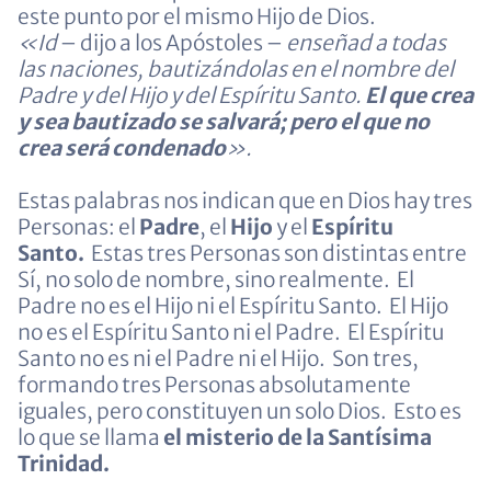
este punto por el mismo Hijo de Dios.
«Id
– dijo a los Apóstoles –
enseñad a todas
las naciones, bautizándolas en el nombre del
Padre y del Hijo y del Espíritu Santo.
El que crea
y sea bautizado se salvará; pero el que no
crea será condenado
».
Estas palabras nos indican que en Dios hay tres
Personas: el
Padre
, el
Hijo
y el
Espíritu
Santo.
Estas tres Personas son distintas entre
Sí, no solo de nombre, sino realmente. El
Padre no es el Hijo ni el Espíritu Santo. El Hijo
no es el Espíritu Santo ni el Padre. El Espíritu
Santo no es ni el Padre ni el Hijo. Son tres,
formando tres Personas absolutamente
iguales, pero constituyen un solo Dios. Esto es
lo que se llama
el misterio de la Santísima
Trinidad.